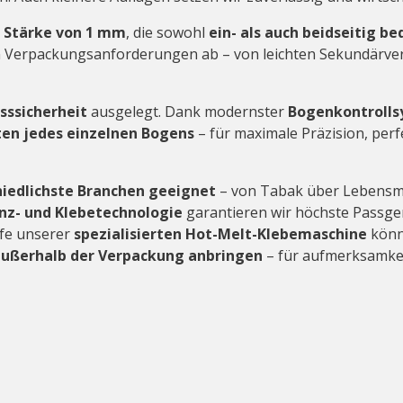
r Stärke von 1 mm
, die sowohl
ein- als auch beidseitig be
n Verpackungsanforderungen ab – von leichten Sekundärver
sssicherheit
ausgelegt. Dank modernster
Bogenkontroll
en jedes einzelnen Bogens
– für maximale Präzision, perf
hiedlichste Branchen geeignet
– von Tabak über Lebensmit
anz- und Klebetechnologie
garantieren wir höchste Passge
lfe unserer
spezialisierten Hot-Melt-Klebemaschine
könn
ußerhalb der Verpackung anbringen
– für aufmerksamkei