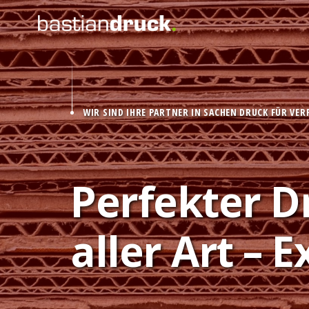
WIR SIND IHRE PARTNER IN SACHEN DRUCK FÜR VE
Perfekter D
aller Art – 