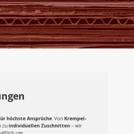
kungen
ür höchste Ansprüche
. Von
Krempel-
n zu
individuellen Zuschnitten
– wir
aftlich um.